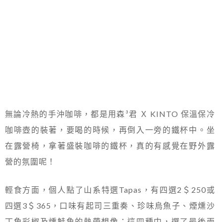
無論冷熱的手沖咖啡，都是用森³君 Ｘ KINTO 保溫保冷
咖啡壺的裝著，要喝的時候，再倒入一旁的鐵杯中。坐
在露營椅，拿著盛裝咖啡的鐵杯，真的有感覺在野外露
營的氛圍呢！
輕食方面，個人點了山系特選Tapas，有四選2＄250或
四選3＄365，口味有起司三重奏、珍味烏魚子、煙燻沙
丁魚彩椒及燻鮭魚的熱帶想像；這四種中，選了最後兩