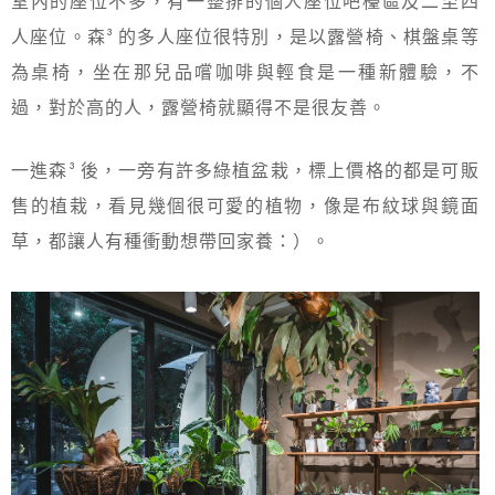
室內的座位不多，有一整排的個人座位吧檯區及二至四
人座位。森³ 的多人座位很特別，是以露營椅、棋盤桌等
為桌椅，坐在那兒品嚐咖啡與輕食是一種新體驗，不
過，對於高的人，露營椅就顯得不是很友善。
一進森³ 後，一旁有許多綠植盆栽，標上價格的都是可販
售的植栽，看見幾個很可愛的植物，像是布紋球與鏡面
草，都讓人有種衝動想帶回家養：）。