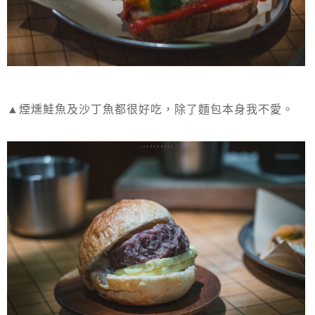
▲煙燻鮭魚及沙丁魚都很好吃，除了麵包本身我不愛。