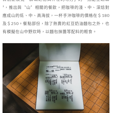
³，推出與〝山〞相關的餐飲，把咖啡的淺、中、深焙對
應成山的低、中、高海拔，一杯手沖咖啡的價格在＄180
及＄250。餐點部份，除了熱賣的紅豆奶油麵包之外，也
有模擬在山中野炊時，以麵包抹醬等配料的輕食。