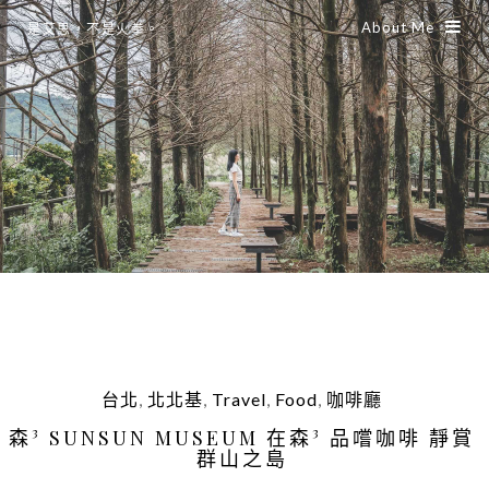
About Me
是艾思，不是火拳。
台北
,
北北基
,
Travel
,
Food
,
咖啡廳
森³ SUNSUN MUSEUM 在森³ 品嚐咖啡 靜賞
群山之島