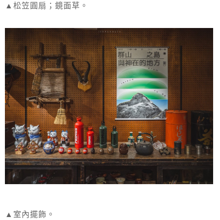
▲松笠圓扇；鏡面草。
▲室內擺飾。