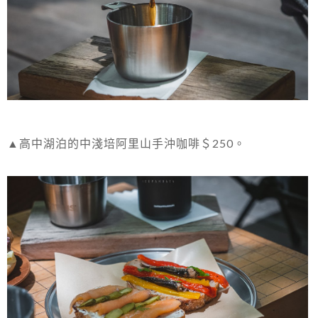
▲高中湖泊的中淺培阿里山手沖咖啡＄250。