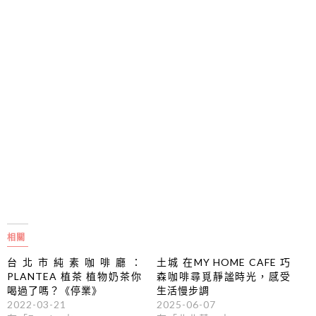
相關
台北市純素咖啡廳：
土城 在MY HOME CAFE 巧
PLANTEA 植茶 植物奶茶你
森咖啡尋覓靜謐時光，感受
喝過了嗎？《停業》
生活慢步調
2022-03-21
2025-06-07