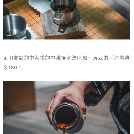
▲朋友點的中海拔的中淺培水洗耶加、肯亞的手沖咖啡
＄180。