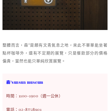
整體而言，森³是頗有文青氣息之地，來此不單單能坐著
點杯咖啡外，還有不定期的展覽，只是餐飲部分的價格
偏貴，當然也能只單純欣賞展覽。
森³sunsun museum
時間：1100-1900（週一公休）
電話：
02-87728901