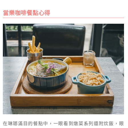
當樂咖啡餐點心得
在琳瑯滿目的餐點中，一眼看到燉菜系列還附炊飯，眼