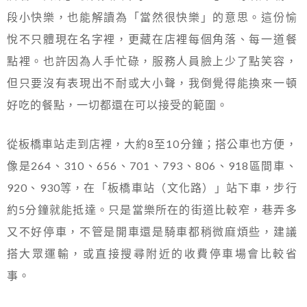
段小快樂，也能解讀為「當然很快樂」的意思。這份愉
悅不只體現在名字裡，更藏在店裡每個角落、每一道餐
點裡。也許因為人手忙碌，服務人員臉上少了點笑容，
但只要沒有表現出不耐或大小聲，我倒覺得能換來一頓
好吃的餐點，一切都還在可以接受的範圍。
從板橋車站走到店裡，大約8至10分鐘；搭公車也方便，
像是264、310、656、701、793、806、918區間車、
920、930等，在「板橋車站（文化路）」站下車，步行
約5分鐘就能抵達。只是當樂所在的街道比較窄，巷弄多
又不好停車，不管是開車還是騎車都稍微麻煩些，建議
搭大眾運輸，或直接搜尋附近的收費停車場會比較省
事。