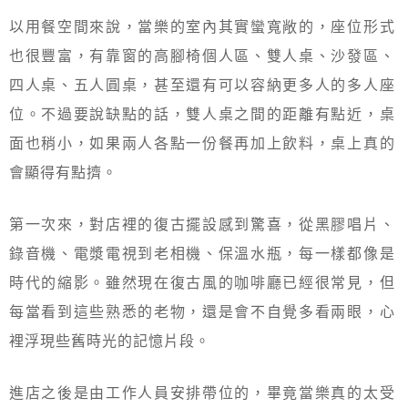
以用餐空間來說，當樂的室內其實蠻寬敞的，座位形式
也很豐富，有靠窗的高腳椅個人區、雙人桌、沙發區、
四人桌、五人圓桌，甚至還有可以容納更多人的多人座
位。不過要說缺點的話，雙人桌之間的距離有點近，桌
面也稍小，如果兩人各點一份餐再加上飲料，桌上真的
會顯得有點擠。
第一次來，對店裡的復古擺設感到驚喜，從黑膠唱片、
錄音機、電漿電視到老相機、保溫水瓶，每一樣都像是
時代的縮影。雖然現在復古風的咖啡廳已經很常見，但
每當看到這些熟悉的老物，還是會不自覺多看兩眼，心
裡浮現些舊時光的記憶片段。
進店之後是由工作人員安排帶位的，畢竟當樂真的太受