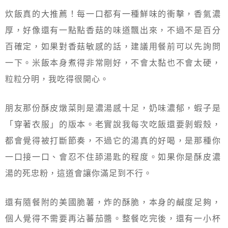
炊飯真的大推薦！每一口都有一種鮮味的衝擊，香氣濃
厚，好像還有一點點香菇的味道飄出來，不過不是百分
百確定，如果對香菇敏感的話，建議用餐前可以先詢問
一下。米飯本身煮得非常剛好，不會太黏也不會太硬，
粒粒分明，我吃得很開心。
朋友那份酥皮燉菜則是濃湯感十足，奶味濃郁，蝦子是
「穿著衣服」的版本。老實說我每次吃飯還要剝蝦殼，
都會覺得被打斷節奏，不過它的湯真的好喝，是那種你
一口接一口、會忍不住舔湯匙的程度。如果你是酥皮濃
湯的死忠粉，這道會讓你滿足到不行。
還有隨餐附的美國脆薯，炸的酥脆，本身的鹹度足夠，
個人覺得不需要再沾蕃茄醬。整餐吃完後，還有一小杯