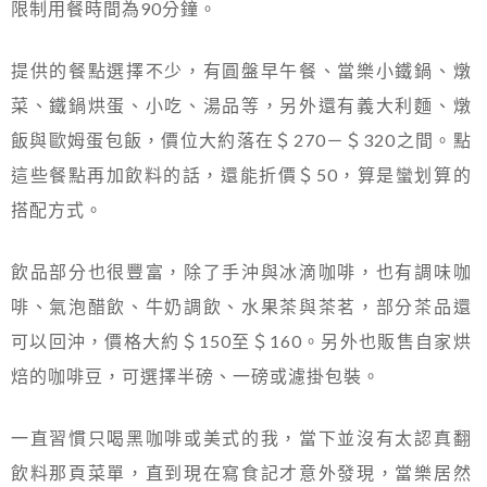
限制用餐時間為90分鐘。
提供的餐點選擇不少，有圓盤早午餐、當樂小鐵鍋、燉
菜、鐵鍋烘蛋、小吃、湯品等，另外還有義大利麵、燉
飯與歐姆蛋包飯，價位大約落在＄270－＄320之間。點
這些餐點再加飲料的話，還能折價＄50，算是蠻划算的
搭配方式。
飲品部分也很豐富，除了手沖與冰滴咖啡，也有調味咖
啡、氣泡醋飲、牛奶調飲、水果茶與茶茗，部分茶品還
可以回沖，價格大約＄150至＄160。另外也販售自家烘
焙的咖啡豆，可選擇半磅、一磅或濾掛包裝。
一直習慣只喝黑咖啡或美式的我，當下並沒有太認真翻
飲料那頁菜單，直到現在寫食記才意外發現，當樂居然