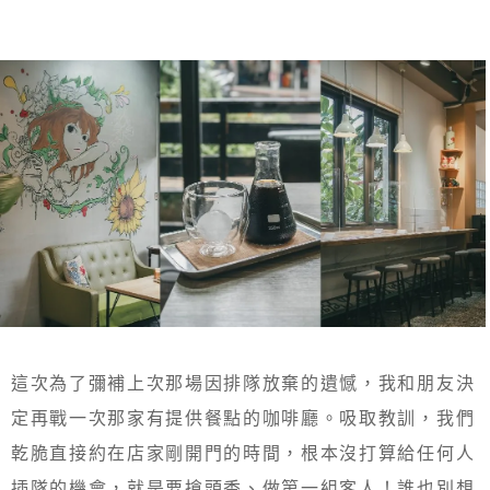
這次為了彌補上次那場因排隊放棄的遺憾，我和朋友決
定再戰一次那家有提供餐點的咖啡廳。吸取教訓，我們
乾脆直接約在店家剛開門的時間，根本沒打算給任何人
插隊的機會，就是要搶頭香、做第一組客人！誰也別想