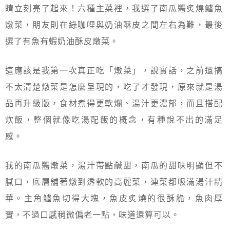
睛立刻亮了起來！六種主菜裡，我選了南瓜醬炙燒鱸魚
燉菜，朋友則在綠咖哩與奶油酥皮之間左右為難，最後
選了有魚有蝦奶油酥皮燉菜。
這應該是我第一次真正吃「燉菜」，說實話，之前還搞
不太清楚燉菜是怎麼呈現的，吃了才發現，原來就是湯
品再升級版，食材煮得更軟爛、湯汁更濃郁，而且搭配
炊飯，整個就像吃湯配飯的概念，有種說不出的滿足
感。
我的南瓜醬燉菜，湯汁帶點鹹甜，南瓜的甜味明顯但不
膩口，底層舖著燉到透軟的高麗菜，連菜都吸滿湯汁精
華。主角鱸魚切得大塊，魚皮炙燒的很酥脆，魚肉厚
實，不過口感稍微偏老一點，味道還算可以。