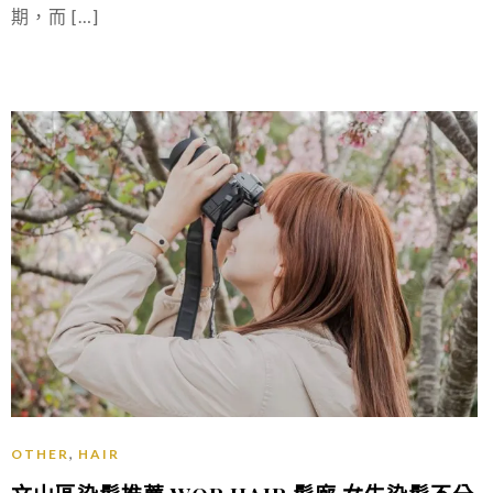
期，而 […]
,
OTHER
HAIR