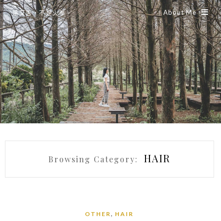
About Me
是艾思，不是火拳。
HAIR
Browsing Category:
,
OTHER
HAIR