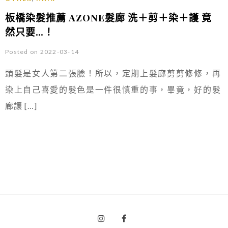
板橋染髮推薦 AZONE髮廊 洗＋剪＋染＋護 竟
然只要…！
Posted on 2022-03-14
頭髮是女人第二張臉！所以，定期上髮廊剪剪修修，再
染上自己喜愛的髮色是一件很慎重的事，畢竟，好的髮
廊讓 […]