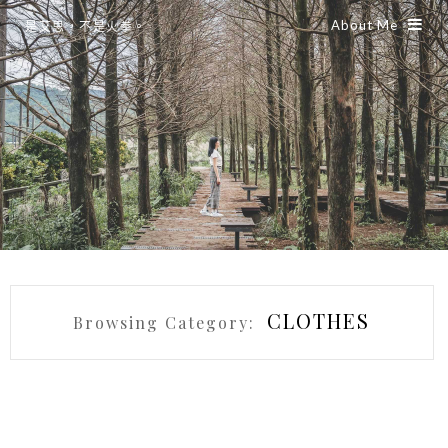
About Me
是艾思，不是火拳。
CLOTHES
Browsing Category: