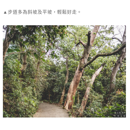
▲步道多為斜坡及平坡，輕鬆好走。