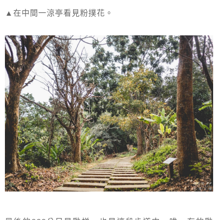
▲在中間一涼亭看見粉撲花。