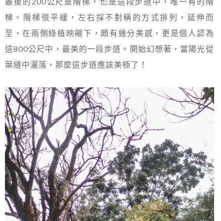
最後的200公尺是階梯，也是這段步道中，唯一有的階
梯。階梯很平緩，左右採不對稱的方式排列，延伸而
至，在兩側綠植映襯下，頗有幾分美感，更是個人認為
這800公尺中，最美的一段步道。開始幻想著，當陽光從
葉縫中灑落，那麼這步道應該美極了！