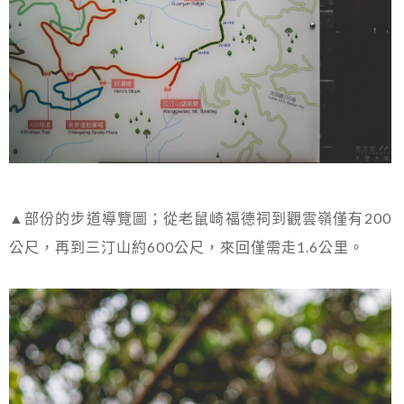
▲部份的步道導覽圖；從老鼠崎福德祠到觀雲嶺僅有200
公尺，再到三汀山約600公尺，來回僅需走1.6公里。