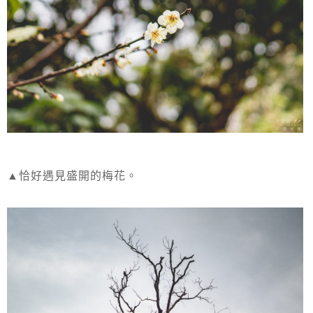
▲恰好遇見盛開的梅花。