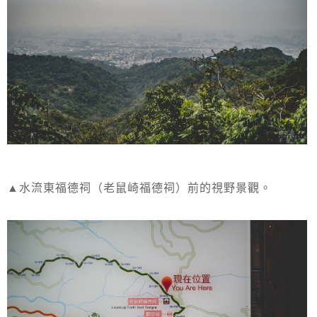
▲水流東福德祠（老鼠崎福德祠）前的視野景觀。