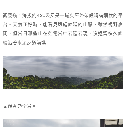
觀雲嶺，海拔約430公尺是一鐵皮屋外架設鋼構網狀的平
台。天氣正好時，能看見遠處綿延的山脈，雖然視野廣
闊，但當日那些山在茫霧當中若隱若現，沒逗留多久繼
續沿著水泥步道前進。
▲觀雲嶺全景。