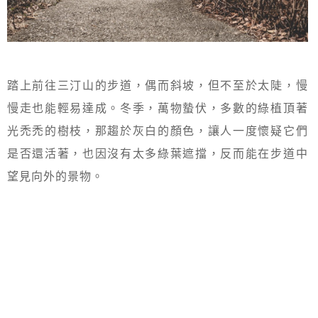
踏上前往三汀山的步道，偶而斜坡，但不至於太陡，慢
慢走也能輕易達成。冬季，萬物蟄伏，多數的綠植頂著
光禿禿的樹枝，那趨於灰白的顏色，讓人一度懷疑它們
是否還活著，也因沒有太多綠葉遮擋，反而能在步道中
望見向外的景物。