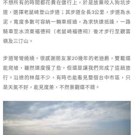
不想所有的時間都花費在健行上，於是放棄咬人狗坑步
道，選擇老鼠崎登山步道；其步道全長3公里，步道為水
泥，寬度多數可容納一輛車經過，為求快速抵達，一路
騎車至水流東福德祠（老鼠崎福德祠）後才步行至觀雲
嶺及三汀山。
步道彎彎繞繞，很感謝朋友家20幾年的老迪爵，雙載還
能爬坡，雖然速度慢了些，但還是讓我們完成了這趟旅
行。沿途的林蔭不少，有時也能看見整個台中市區，只
是天氣不好，能見度差，不然景觀還不錯。