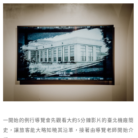
一開始的例行導覽會先觀看大約5分鐘影片的臺北機廠簡
史，讓旅客能大略知曉其沿革，接著由導覽老師開始介