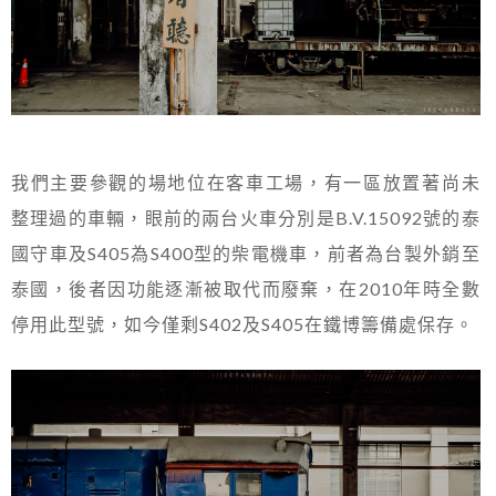
我們主要參觀的場地位在客車工場，有一區放置著尚未
整理過的車輛，眼前的兩台火車分別是B.V.15092號的泰
國守車及S405為S400型的柴電機車，前者為台製外銷至
泰國，後者因功能逐漸被取代而廢棄，在2010年時全數
停用此型號，如今僅剩S402及S405在鐵博籌備處保存。