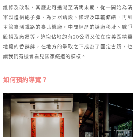
維修及改裝，其歷史可追溯至清朝末期，從一開始為清
軍製造槍砲子彈、為兵器鑄設、修理及車輛修繕，再到
主管臺灣鐵路的臺北機廠，中間經歷的擴廠移址、戰爭
毀損及廠遷等。這塊佔地約有20公頃又位在信義區精華
地段的香餑餑，在地方的爭取之下成為了國定古蹟，也
讓我們有機會看見國家鐵道的模樣。
如何預約導覽？