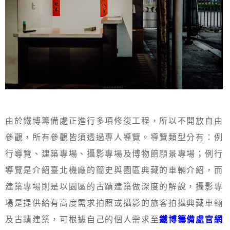
由於鐵博籌備處正進行多項修復工程，所以不開放自由
參觀，所有參觀皆須透過專人導覽。導覽類型分有：例
行導覽、建築專場、攝影專場及博物館願景專場；例行
導覽是介紹臺北機廠的簡史與園區典藏的車輛介紹，而
建築專場則是以園區的古蹟建築做深度的解說，攝影專
場是提供給有高度需求拍照或攝影的旅客拍攝典藏車輛
及古蹟建築，可根據自己的個人需求至
鐵博籌備處官網