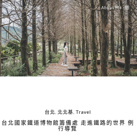
About Me
是艾思，不是火拳。
台北
,
北北基
,
Travel
台北國家鐵道博物館籌備處 走進鐵路的世界 例
行導覽