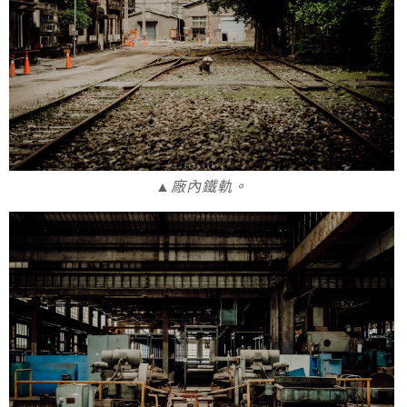
▲廠內鐵軌。