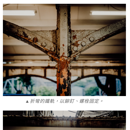
▲折彎的鐵軌，以鉚釘、螺栓固定。