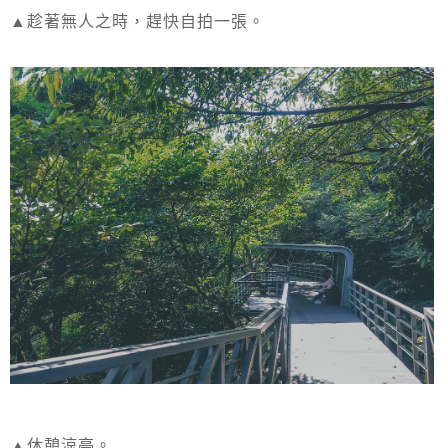
▲趁著無人之時，趕快自拍一張。
▲休憩涼亭。