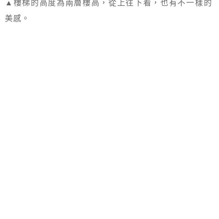
▲樓梯的高度為兩層樓高，從上往下看，也有不一樣的
美感。