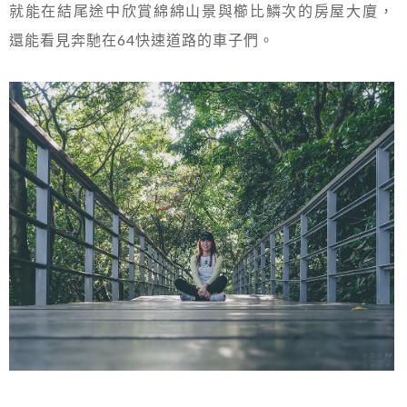
就能在結尾途中欣賞綿綿山景與櫛比鱗次的房屋大廈，
還能看見奔馳在64快速道路的車子們。