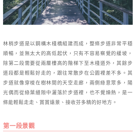
林梢步道是以鋼構木棧橋組建而成，整條步道非常平穩
順暢，並無太大的高低起伏，只有不容易察覺的緩坡，
除第二段需要從兩層樓高的階梯下至木棧道外，其餘步
道段都是輕鬆好走的，跟往常散步在公園裡差不多。其
步道就像穿梭在樹林間的天空走廊，兩側綠意眾多，陽
光偶而從綠葉縫隙中灑落於步道裡，也不覺燥熱，是一
條能輕鬆走走、賞賞遠景、接收芬多精的好地方。
第一段景觀