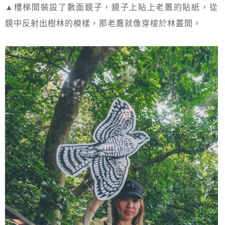
▲樓梯間裝設了數面鏡子，鏡子上貼上老鷹的貼紙，從
鏡中反射出樹林的模樣，那老鷹就像穿梭於林叢間。