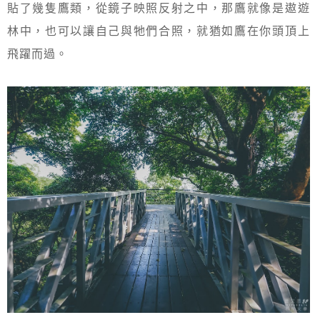
貼了幾隻鷹類，從鏡子映照反射之中，那鷹就像是遨遊
林中，也可以讓自己與牠們合照，就猶如鷹在你頭頂上
飛躍而過。