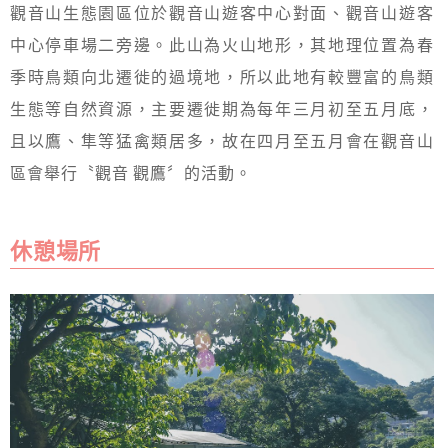
觀音山生態園區位於觀音山遊客中心對面、觀音山遊客
中心停車場二旁邊。此山為火山地形，其地理位置為春
季時鳥類向北遷徙的過境地，所以此地有較豐富的鳥類
生態等自然資源，主要遷徙期為每年三月初至五月底，
且以鷹、隼等猛禽類居多，故在四月至五月會在觀音山
區會舉行〝觀音 觀鷹〞的活動。
休憩場所