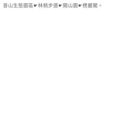
音山生態園區☛林梢步道☛開山園☛楞嚴閣。