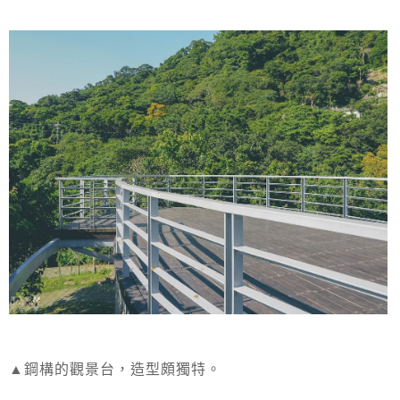
▲鋼構的觀景台，造型頗獨特。