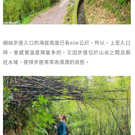
絹絲步道入口的海拔高度已有606公尺，所以，上至入口
時，會感覺溫度降蠻多的，又因步道位於山谷之間且鄰
近水域，使得步道常常為濕潤的狀態。