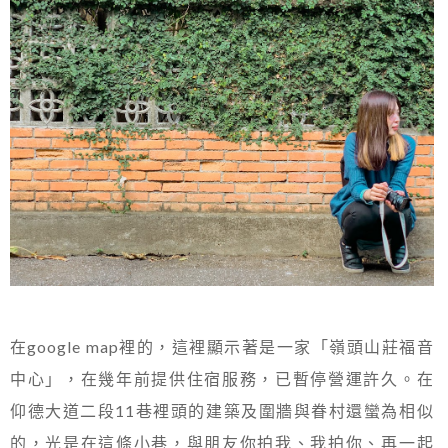
在google map裡的，這裡顯示著是一家「嶺頭山莊福音
中心」，在幾年前提供住宿服務，已暫停營運許久。在
仰德大道二段11巷裡頭的建築及圍牆與眷村還蠻為相似
的，光是在這條小巷，與朋友你拍我、我拍你、再一起