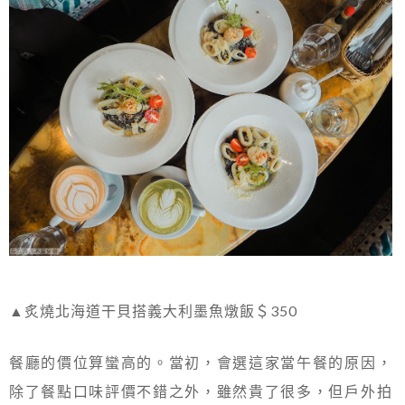
▲炙燒北海道干貝搭義大利墨魚燉飯＄350
餐廳的價位算蠻高的。當初，會選這家當午餐的原因，
除了餐點口味評價不錯之外，雖然貴了很多，但戶外拍