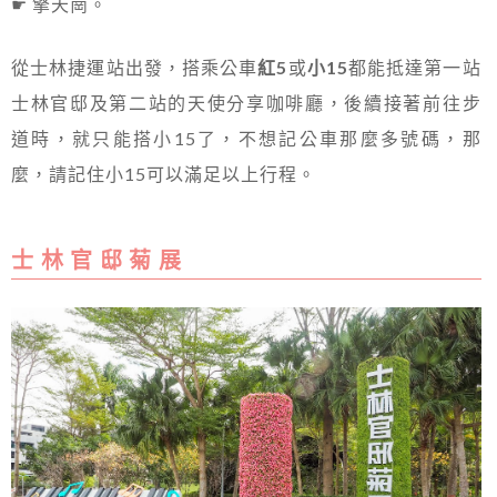
☛ 擎天崗。
從士林捷運站出發，搭乘公車
紅5
或
小15
都能抵達第一站
士林官邸及第二站的天使分享咖啡廳，後續接著前往步
道時，就只能搭小15了，不想記公車那麼多號碼，那
麼，請記住小15可以滿足以上行程。
士 林 官 邸 菊 展