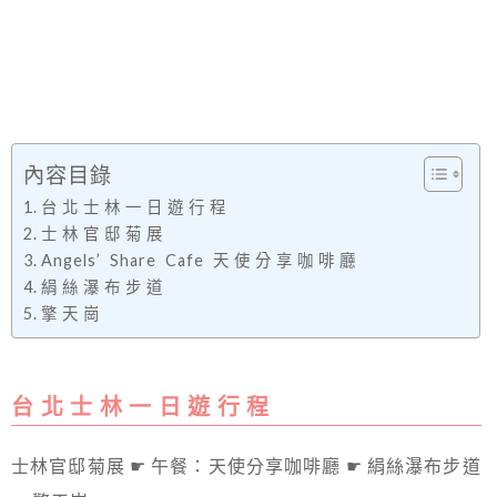
內容目錄
台 北 士 林 一 日 遊 行 程
士 林 官 邸 菊 展
Angels’ Share Cafe 天 使 分 享 咖 啡 廳
絹 絲 瀑 布 步 道
擎 天 崗
台 北 士 林 一 日 遊 行 程
士林官邸菊展 ☛ 午餐：天使分享咖啡廳 ☛ 絹絲瀑布步道