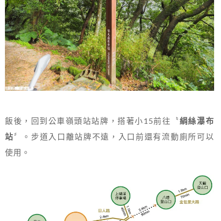
飯後，回到公車嶺頭站站牌，搭著小15前往〝
絹絲瀑布
站
〞。步道入口離站牌不遠，入口前還有流動廁所可以
使用。