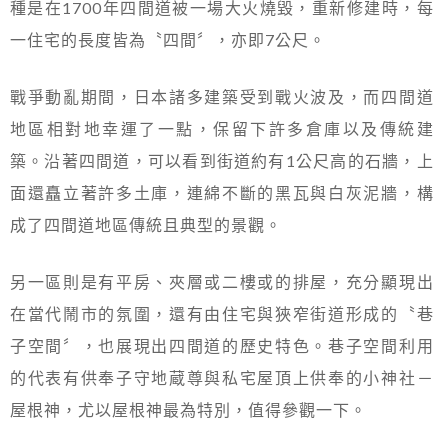
種是在1700年四間道被一場大火燒毀，重新修建時，每
一住宅的長度皆為〝四間〞，亦即7公尺。
戰爭動亂期間，日本諸多建築受到戰火波及，而四間道
地區相對地幸運了一點，保留下許多倉庫以及傳統建
築。沿著四間道，可以看到街道約有1公尺高的石牆，上
面還矗立著許多土庫，連綿不斷的黑瓦與白灰泥牆，構
成了四間道地區傳統且典型的景觀。
另一區則是有平房、夾層或二樓或的排屋，充分顯現出
在當代鬧市的氛圍，還有由住宅與狹窄街道形成的〝巷
子空間〞，也展現出四間道的歷史特色。巷子空間利用
的代表有供奉子守地蔵尊與私宅屋頂上供奉的小神社－
屋根神，尤以屋根神最為特別，值得參觀一下。