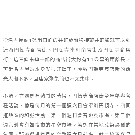
從名古屋站1號出口的広井町驛前線接菊井町線就可以到
達西円頓寺商店街、円頓寺本町商店街及円頓寺商店
街，這三條串連一起的商店街大約有1.1公里的距離長，
可能名古屋站本身就很好逛了，導致円頓寺商店街的觀
光人潮不多，且店家聚集的也不太集中。
不過，它還是有熱鬧的時候，円頓寺商店街全年舉辦各
種活動，像是每月的第一個週六日會舉辦円頓寺．四間
道地區的和服活動，第一個週日會有跳蚤市場，第三個
週六則會有如夜市的星空市場。若想在當地感染熱鬧的
氛圍，那麼選擇每月的奇數週六日前來，就比較不容易