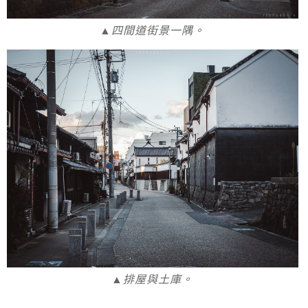
▲四間道街景一隅。
▲排屋與土庫。