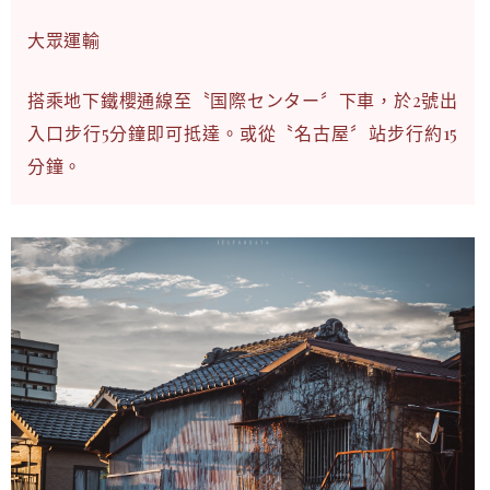
大眾運輸
搭乘地下鐵櫻通線至〝国際センター〞下車，於2號出
入口步行5分鐘即可抵達。或從〝名古屋〞站步行約15
分鐘。