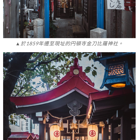
▲於1859年遷至現址的円頓寺金刀比羅神社。