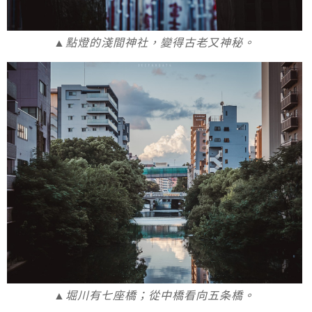
▲點燈的淺間神社，變得古老又神秘。
▲堀川有七座橋；從中橋看向五条橋。