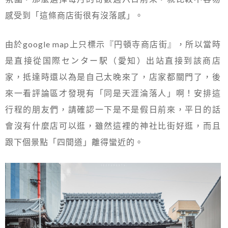
感受到「這條商店街很有沒落感」。
由於google map上只標示『円頓寺商店街』，所以當時
是直接從国際センター駅（愛知）出站直接到該商店
家，抵達時還以為是自己太晚來了，店家都關門了，後
來一看評論區才發現有「同是天涯淪落人」啊！安排這
行程的朋友們，請確認一下是不是假日前來，平日的話
會沒有什麼店可以逛，雖然這裡的神社比街好逛，而且
跟下個景點「四間道」離得蠻近的。