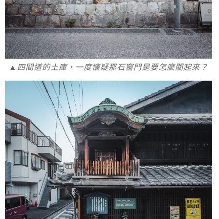
▲四間道的土庫，一度懷疑那石窗門是要怎麼關起來？