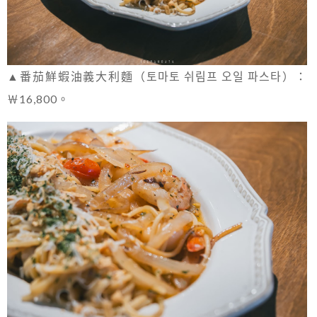
▲番茄鮮蝦油義大利麵（토마토 쉬림프 오일 파스타）：
￦16,800。