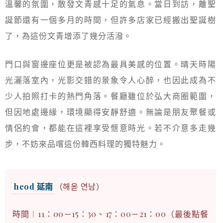
溫馨的氛圍，散發文青感十足的氣息。當日到訪，離聖
誕節還有一個多月的時間，但許多店家已經搬出聖誕樹
了，為這份文青增添了幾分活潑。
門口與窗邊座位更是被認為最具美感的位置。晴天時陽
光灑落室內，光影交錯的景象令人心醉，也因此成為不
少人拍照打卡的熱門角落。餐廳雖位於弘大商圈範圍，
但因地處邊緣，環境顯得安靜舒適。無論是朋友聚餐或
情侶約會，都能在這裡享受愜意時光。若不介意多走幾
步，不妨來品嚐這份韓西料理的獨特魅力。
heod 延南
（해옫 연남）
時間︱11：00－15：30、17：00－21：00（最後點餐