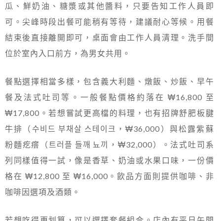
瓜、鮮奶油、糖漿或其他醬料，只要告知工作人員即
可。尖峰時段出餐可能稍有等待，建議耐心等候。用餐
結束後直接離開即可，桌面會由工作人員清理。洗手間
位於室內入口前方，為男女共用。
餐點選擇相當多樣，包含義大利麵、燉飯、炒飯、早午
餐及法式吐司等。一般餐點價格約落在 ₩16,800 至
₩17,800。若想嘗試更高檔的料理，也有招牌舒肥板腱
牛排（수비드 부채살 스테이크，₩36,000）與松露紫蘇
粉麵疙瘩（트러플 들깨 뇨끼，₩32,000）。法式吐司系
列同樣值得一試，像是香草、奶油或水果口味，一份價
格在 ₩12,800 至 ₩16,000。飲品方面則提供咖啡、非
咖啡因選項及酒類。
若想吃得更划算，可以選擇套餐組合。店內有平日午間