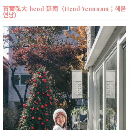
首爾弘大 heod 延南（Heod Yeonnam；해옫
연남）