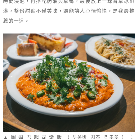
時間浸泡，再搭配奶油與草莓，最後放上一球香草冰淇
淋，整份甜點不僅美味，還能讓人心情愉快，是我最推
薦的一道。
▲圖姆巴起司燉飯（투움바 치즈 리조또）：