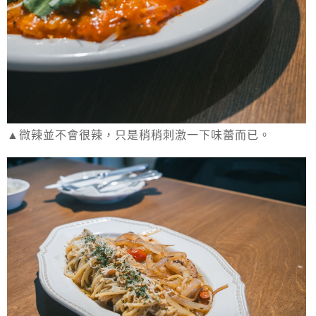
▲微辣並不會很辣，只是稍稍刺激一下味蕾而已。