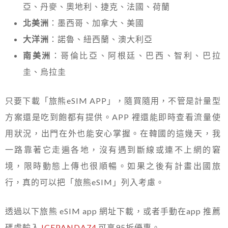
亞、丹麥、奧地利、捷克、法國、荷蘭
北美洲
：墨西哥、加拿大、美國
大洋洲
：諾魯、紐西蘭、澳大利亞
南美洲
：哥倫比亞、阿根廷、巴西、智利、巴拉
圭、烏拉圭
只要下載「旅熊eSIM APP」，隨買隨用，不管是計量型
方案還是吃到飽都有提供。APP 裡還能即時查看流量使
用狀況，出門在外也能安心掌握。在韓國的這幾天，我
一路靠著它走遍各地，沒有遇到斷線或連不上網的窘
境，限時動態上傳也很順暢。如果之後有計畫出國旅
行，真的可以把「旅熊eSIM」列入考慮。
透過以下旅熊 eSIM app 網址下載，或者手動在app 推薦
碼處輸入
ICEPANDA74
可享95折優惠。