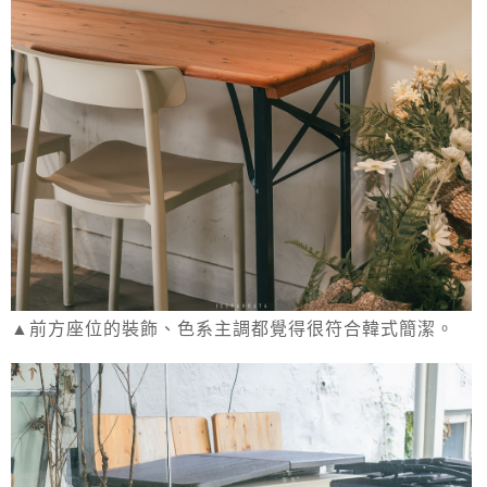
▲前方座位的裝飾、色系主調都覺得很符合韓式簡潔。