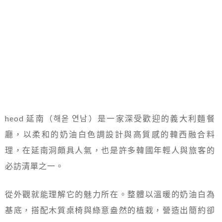
heod 延南（해옫 연남）是一家深受歡迎的義大利麵餐
廳，以柔和的奶油白色調設計與高質感的韓西融合料
理，在延南洞頗具人氣，也是許多韓國年輕人與旅客的
必訪清單之一。
從外觀就能理解它的魅力所在。整體以溫暖的奶油白為
基底，搭配木質桌椅與綠意盎然的植栽，營造出簡約卻