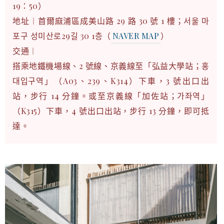
19：50）
地址︱首爾麻浦區成美山路 29 路 30 號 1 樓；서울 마
포구 성미산로29길 30 1층（
NAVER MAP
）
交通︱
搭乘地鐵機場線、2 號線、京義線至「弘益大學站；홍
대입구역」（A03、239、K314）下車，3 號出口出
站，步行 14 分鐘。或至京義線「加佐站；가좌역」
（K315）下車，4 號出口出站，步行 13 分鐘，即可抵
達。