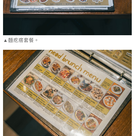
▲麵疙瘩套餐。