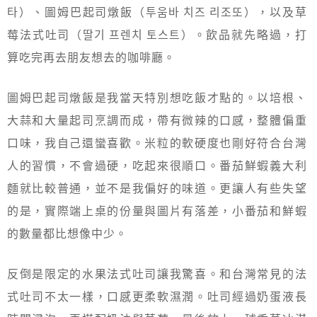
타）、圖姆巴起司燉飯（투움바 치즈 리조또），以及草
莓法式吐司（딸기 프렌치 토스트）。飲品就先略過，打
算吃完再去朋友想去的咖啡廳。
圖姆巴起司燉飯是我當天特別想吃飯才點的。以培根、
大蒜和大量起司烹調而成，帶有微辣的口感，整體偏重
口味，我自己還蠻喜歡。米粒的軟硬度也剛好符合台灣
人的習慣，不會過硬，吃起來很順口。番茄鮮蝦義大利
麵就比較普通，並不是我偏好的味道。更讓人有些失望
的是，實際端上桌的份量與圖片有落差，小番茄和鮮蝦
的數量都比想像中少。
反倒是限定的水果法式吐司讓我驚喜。和台灣常見的法
式吐司不太一樣，口感更柔軟濕潤。吐司經過奶蛋液長