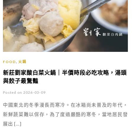
,
FOOD
火鍋
新莊劉家酸白菜火鍋｜半價時段必吃攻略，湯頭
與餃子最驚豔
Posted on 2026-03-09
中國東北的冬季漫長而寒冷。在冰箱尚未普及的年代，
新鮮蔬菜難以保存，為了度過嚴酷的寒冬，當地居民發
展出 […]