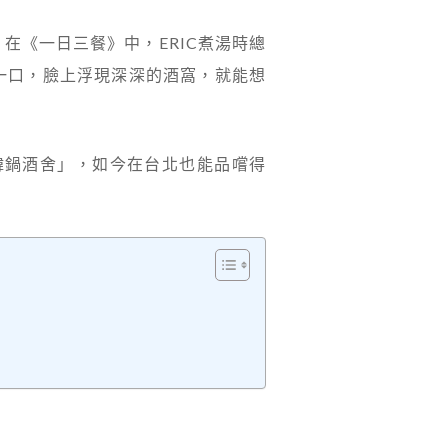
在《一日三餐》中，ERIC煮湯時總
一口，臉上浮現深深的酒窩，就能想
韓鍋酒舍」，如今在台北也能品嚐得