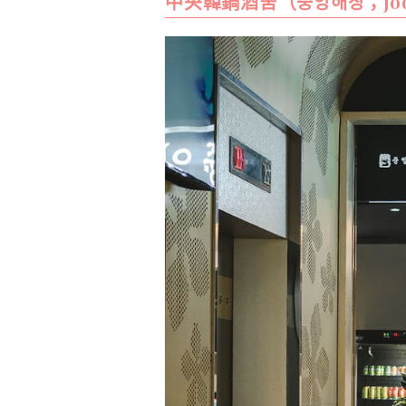
中央韓鍋酒舍（중앙해장；joong