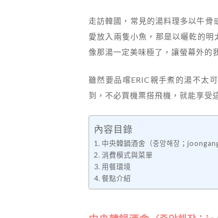
走訪韓國，常見的湯料理多以牛骨或
愛放入兩隻小魚，那是以曬乾的明
像那湯一定美味極了，讓螢幕外的
雖然要品嚐ERIC親手煮的湯不
到，不必買機票搭飛機，就能享受
內容目錄
中央韓鍋酒舍（중앙해장；joongang-
消費模式與菜單
用餐環境
餐點介紹