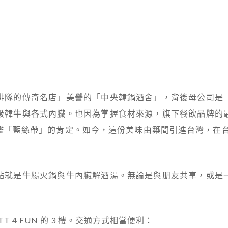
排隊的傳奇名店」美譽的「中央韓鍋酒舍」，背後母公司是
級韓牛與各式內臟。也因為掌握食材來源，旗下餐飲品牌的
「藍絲帶」的肯定。如今，這份美味由築間引進台灣，在台北信
點就是牛腸火鍋與牛內臟解酒湯。無論是與朋友共享，或是
T 4 FUN 的 3 樓。交通方式相當便利：