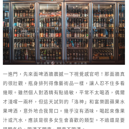
一進門，先來面啤酒牆震撼一下視覺感官吧！那面牆真
的很壯觀，瓶身排列得像藝術品一樣，讓人忍不住多看
幾眼。雖然個人對酒精有點過敏，平常不太喝酒，偶爾
才淺嚐一兩杯，但這天試到的「洛神」和富樂園蘋果水
果啤酒，意外地合我胃口。幾乎沒有酒味，喝起來像果
汁或汽水，應該是很多女生會喜歡的類型。不過還是要