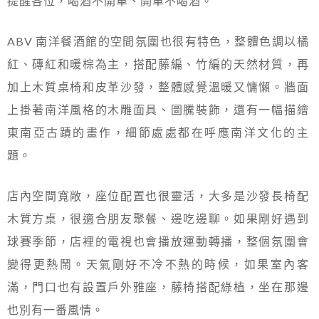
提醒各位，喝酒不開車、開車不喝酒。
ABV 南洋餐酒館的空間氛圍也很有特色，整體色調以橘
紅、磚紅和暖棕為主，搭配藤編、竹編的天然材質，再
加上木質桌椅和皮革沙發，整體感覺溫暖又慵懶。牆面
上掛著南洋風格的木雕面具、圖騰裝飾，還有一幅描繪
東南亞古蹟的畫作，細節處處都在呼應南洋文化的主
題。
店內空間寬敞，座位配置也很靈活，大多是沙發長椅配
木質方桌，很適合朋友聚餐、邊吃邊聊。如果剛好遇到
球賽季節，店裡的電視也會播放運動轉播，整個氛圍會
變得更熱鬧。天氣剛好不冷不熱的時候，如果室內客
滿，門口也有設置戶外雅座，藤椅搭配綠植，坐在那邊
也別有一番風情。