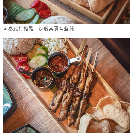
▲泰式打拋豬，辣度其實有些辣。