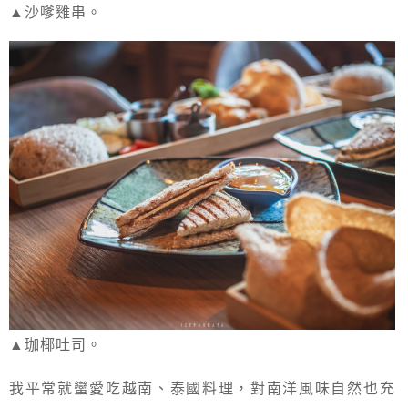
▲沙嗲雞串。
▲珈椰吐司。
我平常就蠻愛吃越南、泰國料理，對南洋風味自然也充