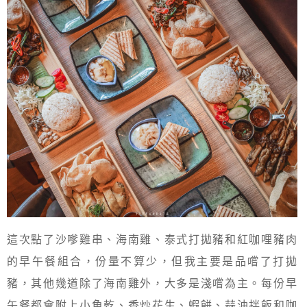
這次點了沙嗲雞串、海南雞、泰式打拋豬和紅咖哩豬肉
的早午餐組合，份量不算少，但我主要是品嚐了打拋
豬，其他幾道除了海南雞外，大多是淺嚐為主。每份早
午餐都會附上小魚乾、香炒花生、蝦餅、蒜油拌飯和咖