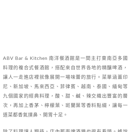
ABV Bar & Kitchen 南洋餐酒館是一間主打東南亞多國
料理的複合式餐酒館，搭配來自世界各地的精釀啤酒，
讓人一走進店裡就像展開一場味蕾的旅行。菜單涵蓋印
尼、新加坡、馬來西亞、菲律賓、越南、泰國、緬甸等
九個國家的經典料理，酸、甜、鹹、辣交織出豐富的層
次，再加上香茅、檸檬葉、斑蘭葉等香料點綴，讓每一
道菜都香氣撲鼻、開胃十足。
除了料理讓人期待，店內那面啤酒牆也很有看頭。據說