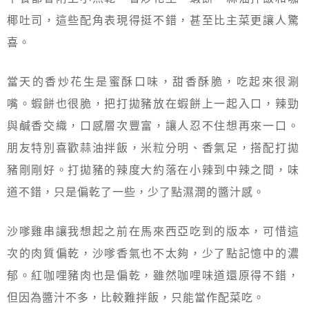
椰吐司，這些配角表現得挺不錯，甚至比主菜更讓人驚
喜。
當天的香炒花生是蜜酥口味，甜香酥脆，吃起來很涮
嘴。蝦餅也很脆，把打拋豬放在蝦餅上一起入口，辣勁
與鹹香交織，口感層次豐富，讓人忍不住想再來一口。
朋友特別喜歡蒜油拌飯，米粒分明、香氣足，搭配打拋
豬剛剛好。打拋豬的辣度大約落在小辣到中辣之間，味
道不錯，只是偏乾了一些，少了點濕潤的醬汁感。
沙嗲雞串讓我想起之前在馬來西亞吃到的版本，可惜這
次的肉質偏乾，沙嗲香氣也不太夠，少了點記憶中的濃
郁。紅咖哩豬肉也是偏乾，雖然咖哩味道還原得不錯，
但因為醬汁不多，比較難拌飯，只能當作配菜吃。