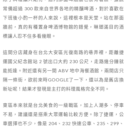
常備超過 300 款來自世界各地的精釀啤酒，對於喜歡在
下班後小酌一杯的人來說，這裡根本是天堂。站在那面
牆前，真的有種置身啤酒博物館的錯覺，琳瑯滿目的酒
標讓人忍不住多看幾眼。
這間分店藏身在台北大安區光復南路的巷弄裡，距離捷
運國父紀念館站 2 號出口大約 230 公尺，走路幾分鐘就
能抵達。附近還有另一間 ABV 地中海餐酒館，兩間店只
隔一條街，欲前來時GOOGLE了一下，還以為是舊店換
新址呢！結果才發現是主打的料理風格完全不同。
東區本來就是台北美食的一級戰區，加上人潮多、停車
不易，建議還是搭乘大眾運輸比較方便。除了捷運，公
車選擇也不少，像是 204、232 快速公車、235、299、