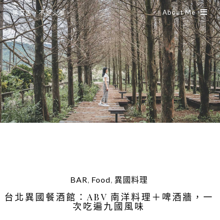
About Me
是艾思，不是火拳。
BAR
,
Food
,
異國料理
台北異國餐酒館：ABV 南洋料理＋啤酒牆，一
次吃遍九國風味