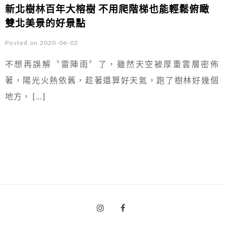
新北樹林百年大榕樹 不用爬階梯也能輕鬆俯瞰
雙北美景的好景點
Posted on 2020-06-02
不想再誤解〝雷陣雨〞了，雖然天空被厚重雲層密佈
著，陽光火熱依舊，趁著還算好天氣，跑了樹林好幾個
地方， […]