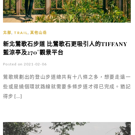
,
,
北部
TRAIL
其他山岳
新北鶯歌石步道 比鶯歌石更吸引人的TIFFANY
藍涼亭及270°觀景平台
Posted on 2021-02-06
鶯歌規劃出的登山步道總共有十八條之多，想要走遠一
些或是繞個環狀路線就需要多條步道才得已完成。猶記
得步 […]