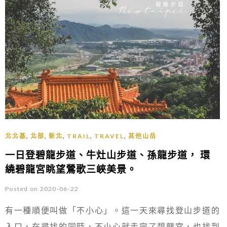
,
,
,
,
,
北北基
北部
新北
TRAIL
TRAVEL
其他山岳
一日登碧龍步道、牛灶山步道、孫龍步道， 環
繞碧龍宮眺望鶯歌三峽美景。
Posted on 2020-06-22
有一種順便叫做「不小心」。這一天來尋找登山步道的
入口，在尋找的同時，不小心就走完了碧龍宮，也找到