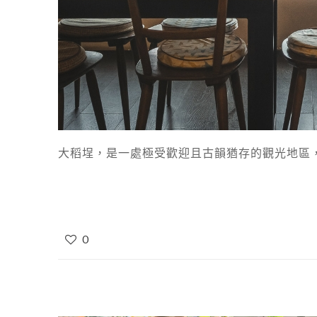
大稻埕，是一處極受歡迎且古韻猶存的觀光地區，
0