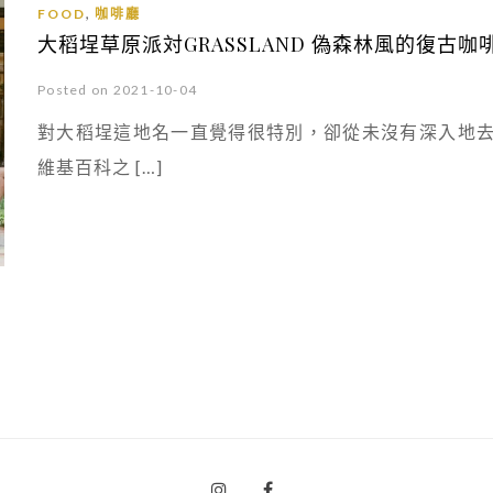
,
FOOD
咖啡廳
大稻埕草原派対GRASSLAND 偽森林風的復古咖
Posted on 2021-10-04
對大稻埕這地名一直覺得很特別，卻從未沒有深入地
維基百科之 […]