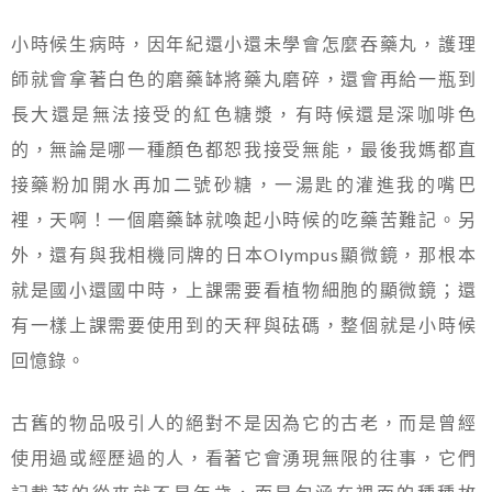
小時候生病時，因年紀還小還未學會怎麼吞藥丸，護理
師就會拿著白色的磨藥缽將藥丸磨碎，還會再給一瓶到
長大還是無法接受的紅色糖漿，有時候還是深咖啡色
的，無論是哪一種顏色都恕我接受無能，最後我媽都直
接藥粉加開水再加二號砂糖，一湯匙的灌進我的嘴巴
裡，天啊！一個磨藥缽就喚起小時候的吃藥苦難記。另
外，還有與我相機同牌的日本Olympus顯微鏡，那根本
就是國小還國中時，上課需要看植物細胞的顯微鏡；還
有一樣上課需要使用到的天秤與砝碼，整個就是小時候
回憶錄。
古舊的物品吸引人的絕對不是因為它的古老，而是曾經
使用過或經歷過的人，看著它會湧現無限的往事，它們