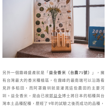
另外一個霧峰盛產就是「
益全香米（台農71號）
」，擁
有台灣最大的香米種植區，在霧峰的最南端可以沿路看
見許多稻田，而阿罩霧圳就是灌溉這些農田的主要河
圳。益全香米，是由已故
郭益全
博士將日本的稻種與台
灣本土品種配種，歷經了9年的試驗之後而成功的品種，