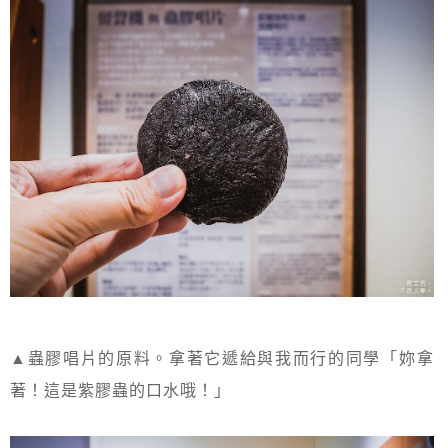
▲蟲膠唱片的原料。拿著它遞給與我而行的同學「妳拿
著！這是紫膠蟲的口水哦！」