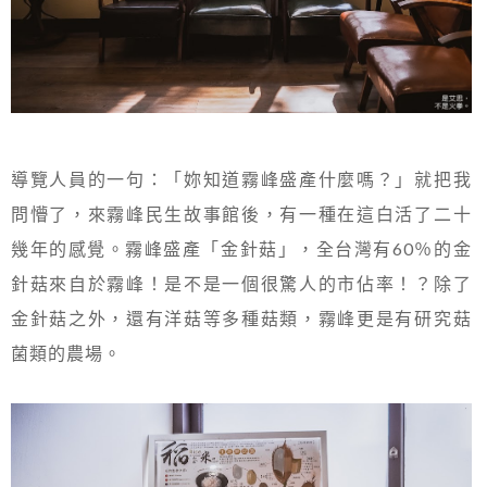
導覽人員的一句：「妳知道霧峰盛產什麼嗎？」就把我
問懵了，來霧峰民生故事館後，有一種在這白活了二十
幾年的感覺。霧峰盛產「金針菇」，全台灣有60％的金
針菇來自於霧峰！是不是一個很驚人的市佔率！？除了
金針菇之外，還有洋菇等多種菇類，霧峰更是有研究菇
菌類的農場。