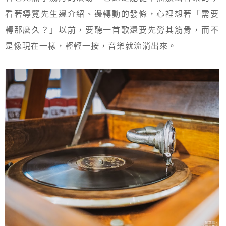
看著導覽先生邊介紹、邊轉動的發條，心裡想著「需要
轉那麼久？」以前，要聽一首歌還要先勞其筋骨，而不
是像現在一樣，輕輕一按，音樂就流淌出來。