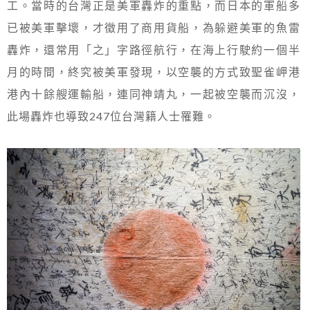
工。當時的台灣正是美軍轟炸的重點，而日本的軍船多
已被美軍擊壞，才徵用了商用貨船，為躲避美軍的魚雷
轟炸，還常用「之」字路徑航行，在海上行駛約一個半
月的時間，終究被美軍發現，以空襲的方式致聖雀岬港
港內十餘艘運輸船，連同神靖丸，一起被空襲而沉沒，
此場轟炸也導致247位台灣籍人士罹難。