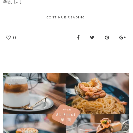
想前 […]
CONTINUE READING
0