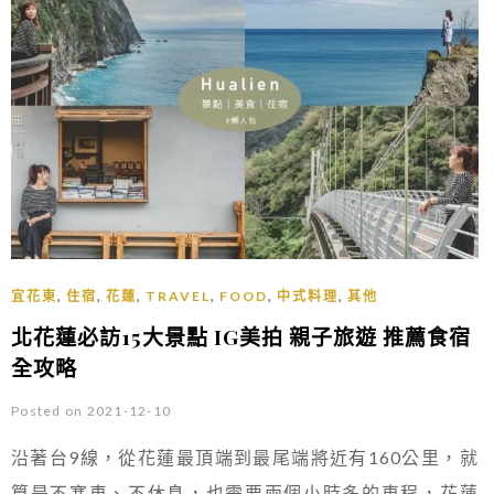
,
,
,
,
,
,
宜花東
住宿
花蓮
TRAVEL
FOOD
中式料理
其他
北花蓮必訪15大景點 IG美拍 親子旅遊 推薦食宿
全攻略
Posted on 2021-12-10
沿著台9線，從花蓮最頂端到最尾端將近有160公里，就
算是不塞車、不休息，也需要兩個小時多的車程，花蓮