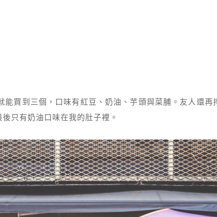
元就能買到三個，口味有紅豆、奶油、芋頭與菜脯。友人還再
最後只有奶油口味在我的肚子裡。